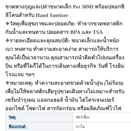
ขวดพวงกุญแจเปล่าขนาดเล็ก Pet 30Ml พร้อมปลอกซิ
ลิโคนสำหรับ Hand Santizer
✈วัสดุเพื่อสุขภาพและปลอดภัย: ทำจากขวดพลาสติก
กันน้ำและทนทาน ปลอดสาร BPA และ TSA
✈รายละเอียดและคุณสมบัติ: ขนาดเล็กและน้ำหนัก
เบา ทนทาน ทำความสะอาดง่าย สามารถให้บริการ
คุณได้เป็นเวลานาน คุณสามารถนำติดตัวไปบนเครื่อง
บิน หรือที่ใดก็ได้ในการเดินทางเพื่อธุรกิจ วันที่ โรงยิม
โรงแรม ฯลฯ
✈หมายเหตุ: ทำความสะอาดขวดด้วยน้ำอุ่น (ไม่ร้อน)
เพื่อไม่ให้พลาสติกเสียรูปขวดเดินทางไม่เหมาะสำหรับ
เซรั่มบำรุงผม แอลกอฮอล์ น้ำมัน ไฮโดรเจนเปอร์
ออกไซด์ โซดาไฟ สารกัดกร่อน หรือผลิตภัณฑ์ไวไฟ
วัสดุ:
สัตว์เลี้ยง
ชื่อแบรนด์:
กาโม่