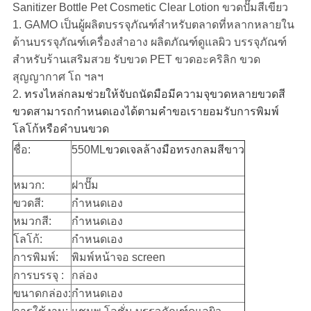
Sanitizer Bottle Pet Cosmetic Clear Lotion ขวดปั๊มสีเขียว
1. GAMO เป็นผู้ผลิตบรรจุภัณฑ์สำหรับตลาดที่หลากหลายใน
ด้านบรรจุภัณฑ์เครื่องสำอาง ผลิตภัณฑ์ดูแลผิว บรรจุภัณฑ์
สำหรับร้านเสริมสวย รับขวด PET ขวดอะคริลิก ขวด
สุญญากาศ โถ ฯลฯ
2.
ทรงไหล่กลมช่วยให้จับถนัดมือมีความจุขวดหลายขวดสี
ขวดสามารถกำหนดเองได้ตามคำขอเรายอมรับการพิมพ์
โลโก้หรือคำบนขวด
ชื่อ:
550ML
ขวดเจลล้างมือทรงกลมสีขาว
หมวก:
ฝาปั๊ม
ขวดสี:
กำหนดเอง
หมวกสี:
กำหนดเอง
โลโก้:
กำหนดเอง
การพิมพ์:
พิมพ์หน้าจอ screen
การบรรจุ :
กล่อง
ขนาดกล่อง:
กำหนดเอง