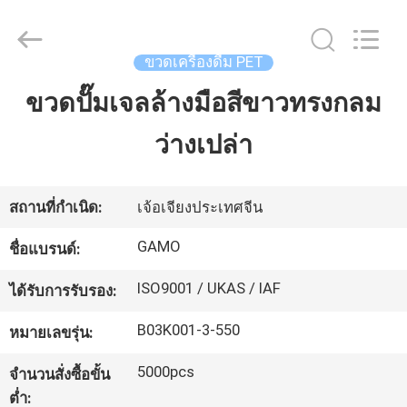
ขวด
ส
เปรย์
เครื่อง
ขวดเครื่องดื่ม PET
สำอาง
เปล่า
ขวดปั๊มเจลล้างมือสีขาวทรงกลม
บ้าน
ผู้
ผลิต.
Copyright
ว่างเปล่า
©
2021
-
สินค้า
2025
YUHUAN
GAMO
สถานที่กำเนิด:
เจ้อเจียงประเทศจีน
INDUSTRY
CO.,Ltd.
All
เกี่ยว
Rights
GAMO
ชื่อแบรนด์:
Reserved.
กับ
ISO9001 / UKAS / IAF
ได้รับการรับรอง:
เรา
B03K001-3-550
หมายเลขรุ่น:
5000pcs
จำนวนสั่งซื้อขั้น
ทัวร์
ต่ำ: