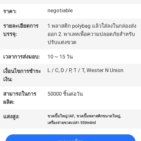
โรงงาน
negotiable
ราคา:
รายละเอียดการ
1.พลาสติก polybag แล้วใส่ลงในกล่องส่ง
ควบคุม
บรรจุ:
ออก 2. พาเลทเพื่อความปลอดภัยสำหรับ
ปรับแต่งขวด
คุณภาพ
เวลาการส่งมอบ:
10 ~ 15 วัน
แผนผัง
L / C, D / P, T / T, Wester N Union
เงื่อนไขการชำระ
เงิน:
เว็บไซต์
สามารถในการ
50000 ชิ้นต่อวัน
ผลิต:
PRIVACY
,
,
แสงสูง:
POLICY
ขวดปั๊มใหญ่ IAF
ขวดปั๊มพลาสติกขนาดใหญ่
เครื่องจ่ายขวดเปล่า 550mlml