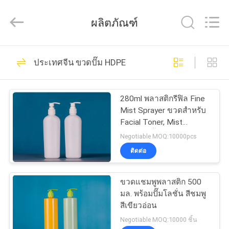
คุณภาพ
ขวด
ส
ผลิตภัณฑ์
เปรย์
เครื่อง
สำอาง
49
บ้าน
เปล่า
ประเทศจีน ขวดปั๊ม HDPE
ผู้
ขวดสเปรย์เครื่อง
ผลิต.
Copyright
©
สินค้า
2021
สำอางเปล่า
280ml พลาสติกรีฟิล Fine
-
2022
Mist Sprayer ขวดสำหรับ
plasticpumpspraybottles.com.
All
Facial Toner, Mist
Rights
เกี่ยว
Reserved.
Sprayer, น้ำหอมเครื่องสำ
Negotiable MOQ:10000pcs
อางค์บรรจุ Skin Care
ติดต่อ
กับ
44
เรา
ขวดแชมพูพลาสติก 500
ขวดสเปรย์ HDPE
มล. พร้อมปั๊มโลชั่น สีชมพู
สีเขียวอ่อน
ทัวร์
Negotiable MOQ:10000 ชิ้น