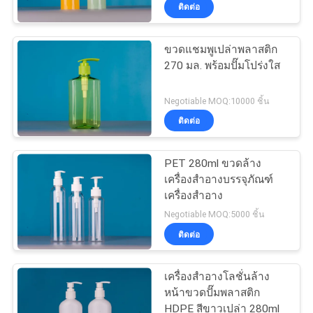
ติดต่อ
โรงงาน
ขวดแชมพูเปล่าพลาสติก
33
270 มล. พร้อมปั๊มโปร่งใส
ควบคุม
ขวดสเปรย์น้ำหอม
คุณภาพ
Negotiable MOQ:10000 ชิ้น
ติดต่อ
PET 280ml ขวดล้าง
เครื่องสำอางบรรจุภัณฑ์
เครื่องสำอาง
30
Negotiable MOQ:5000 ชิ้น
ติดต่อ
ขวดของเหลว
เครื่องสำอางโลชั่นล้าง
หน้าขวดปั๊มพลาสติก
HDPE สีขาวเปล่า 280ml