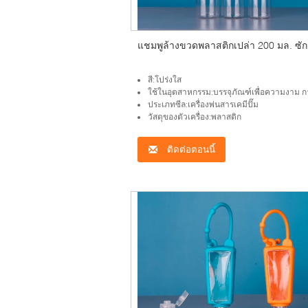
แชมพูล้างขวดพลาสติกเปล่า 200 มล. ซัก
สี:โปร่งใส
ใช้ในอุตสาหกรรม:บรรจุภัณฑ์เพื่อความงาม การดูแลส่ว
ประเภทซีล:เครื่องพ่นสารเคมีปั๊ม
วัสดุของตัวเครื่อง:พลาสติก
ติดต่อตอนนี้