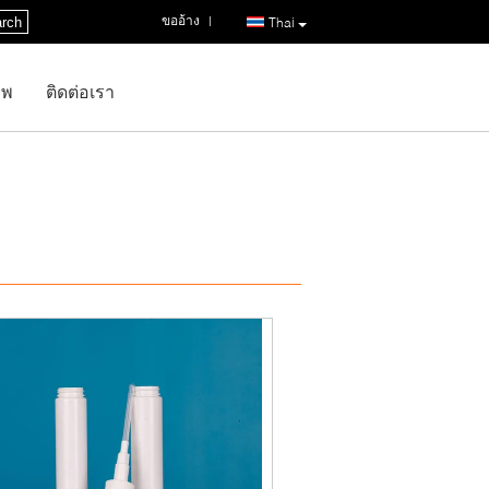
ขออ้าง
|
rch
Thai
าพ
ติดต่อเรา