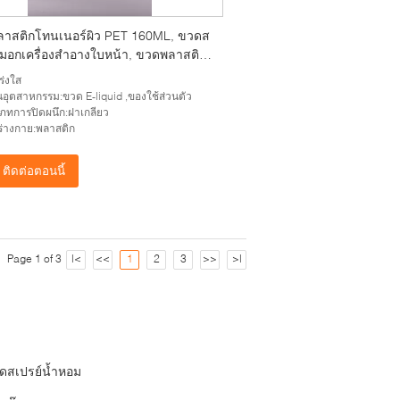
าสติกโทนเนอร์ผิว PET 160ML, ขวดส
หมอกเครื่องสำอางใบหน้า, ขวดพลาสติก
องสำอางสำหรับดูแลส่วนบุคคลแบบกลม
ร่งใส
นอุตสาหกรรม:ขวด E-liquid ,ของใช้ส่วนตัว
ภทการปิดผนึก:ฝาเกลียว
ุร่างกาย:พลาสติก
ติดต่อตอนนี้
Page 1 of 3
|<
<<
1
2
3
>>
>|
ดสเปรย์น้ำหอม