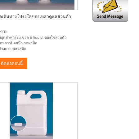
ดเดินทางโปร่งใสของเหลวดูแลส่วนตัว
ร่งใส
นอุตสาหกรรม:ขวด E-liquid ,ของใช้ส่วนตัว
ภทการปิดผนึก:กดฝาปิด
ุร่างกาย:พลาสติก
ติดต่อตอนนี้