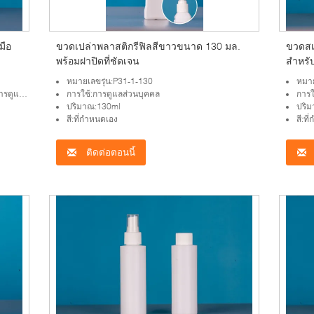
มือ
ขวดเปล่าพลาสติกรีฟิลสีขาวขนาด 130 มล.
ขวดสเ
พร้อมฝาปิดที่ชัดเจน
สำหรั
หมายเลขรุ่น:P31-1-130
หมาย
นบุคคล
การใช้:การดูแลส่วนบุคคล
การใ
ปริมาณ:130ml
ปริ
สี:ที่กำหนดเอง
สี:ท
ติดต่อตอนนี้