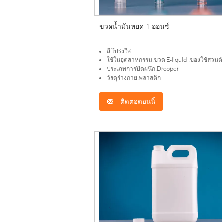
ขวดน้ำมันหยด 1 ออนซ์
สี:โปร่งใส
ใช้ในอุตสาหกรรม:ขวด E-liquid ,ของใช้ส่วนต
ประเภทการปิดผนึก:Dropper
วัสดุร่างกาย:พลาสติก
ติดต่อตอนนี้