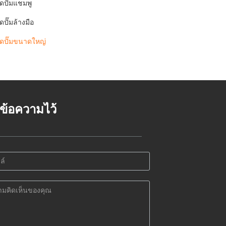
ดปั๊มแชมพู
ปั๊มล้างมือ
ดปั๊มขนาดใหญ่
้งข้อความไว้