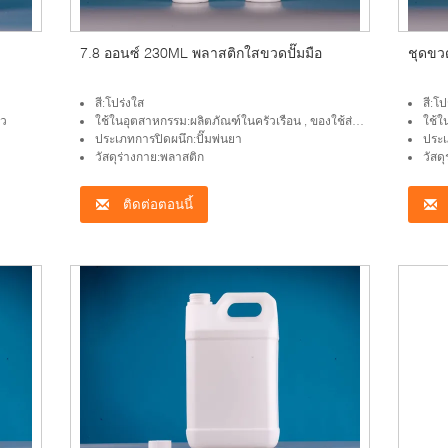
7.8 ออนซ์ 230ML พลาสติกใสขวดปั๊มมือ
ชุดขว
สี:โปร่งใส
สี:โป
ัว
ใช้ในอุตสาหกรรม:ผลิตภัณฑ์ในครัวเรือน , ของใช้ส่วนตัว
ใช้ใ
ประเภทการปิดผนึก:ปั๊มพ่นยา
ประเ
วัสดุร่างกาย:พลาสติก
วัสด
ติดต่อตอนนี้