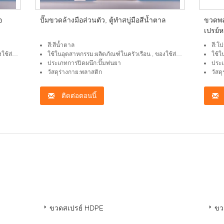
อ
ปั๊มขวดล้างมือส่วนตัว, ตู้ทำสบู่มือสีน้ำตาล
ขวดพล
เปรย์
เครื่
สี:สีน้ำตาล
สี:โป
วนตัว
ใช้ในอุตสาหกรรม:ผลิตภัณฑ์ในครัวเรือน , ของใช้ส่วนตัว
ใช้ใ
ประเภทการปิดผนึก:ปั๊มพ่นยา
ประเ
วัสดุร่างกาย:พลาสติก
วัสด
ติดต่อตอนนี้
：
ขวดสเปรย์ HDPE
ขว