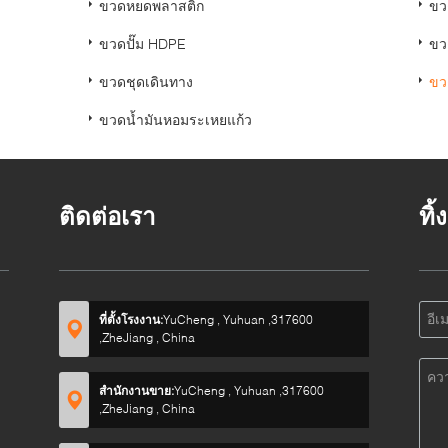
ขวดหยดพลาสติก
ขว
ขวดปั๊ม HDPE
ขวด
ขวดชุดเดินทาง
ขว
ขวดน้ำมันหอมระเหยแก้ว
ติดต่อเรา
ทิ
ที่ตั้งโรงงาน:
YuCheng , Yuhuan ,317600
,ZheJiang , China
สำนักงานขาย:
YuCheng , Yuhuan ,317600
,ZheJiang , China