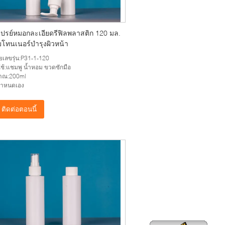
ปรย์หมอกละเอียดรีฟิลพลาสติก 120 มล.
บโทนเนอร์บำรุงผิวหน้า
เลขรุ่น:P31-1-120
ช้:แชมพู น้ำหอม ขวดซักมือ
มาณ:200ml
ี่กำหนดเอง
ติดต่อตอนนี้