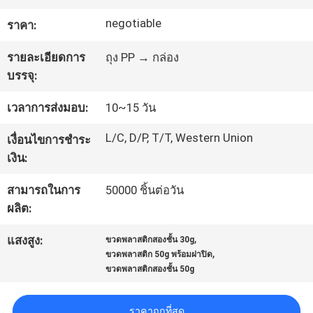
โรงงาน
negotiable
ราคา:
รายละเอียดการ
ถุง PP → กล่อง
ควบคุม
บรรจุ:
คุณภาพ
เวลาการส่งมอบ:
10~15 วัน
L/C, D/P, T/T, Western Union
เงื่อนไขการชำระ
แผนผัง
เงิน:
เว็บไซต์
สามารถในการ
50000 ชิ้นต่อวัน
ผลิต:
PRIVACY
,
แสงสูง:
ขวดพลาสติกสองชั้น 30g
,
ขวดพลาสติก 50g พร้อมฝาปิด
POLICY
ขวดพลาสติกสองชั้น 50g
ราคาถูกที่สุด