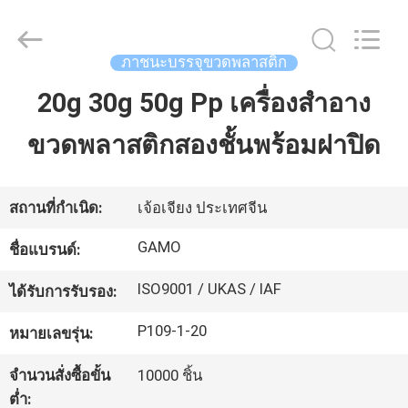
ส
เปรย์
เครื่อง
ภาชนะบรรจุขวดพลาสติก
สำอาง
เปล่า
supplier.
20g 30g 50g Pp เครื่องสำอาง
บ้าน
Copyright
©
2021
ขวดพลาสติกสองชั้นพร้อมฝาปิด
-
2025
YUHUAN
สินค้า
GAMO
INDUSTRY
CO.,Ltd.
สถานที่กำเนิด:
เจ้อเจียง ประเทศจีน
All
Rights
เกี่ยว
Reserved.
GAMO
ชื่อแบรนด์:
กับ
ISO9001 / UKAS / IAF
ได้รับการรับรอง:
เรา
P109-1-20
หมายเลขรุ่น:
จำนวนสั่งซื้อขั้น
10000 ชิ้น
ทัวร์
ต่ำ: