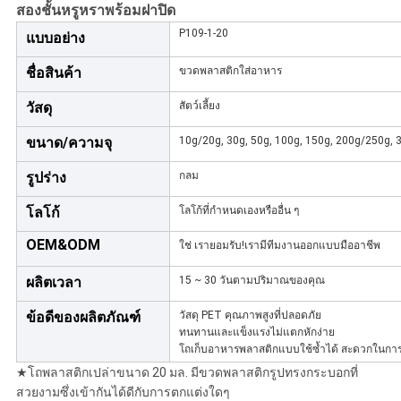
สองชั้นหรูหราพร้อมฝาปิด
P109-1-20
แบบอย่าง
ชื่อสินค้า
ขวดพลาสติกใส่อาหาร
วัสดุ
สัตว์เลี้ยง
ขนาด/ความจุ
10g/20g, 30g, 50g, 100g, 150g, 200g/250g, 3
รูปร่าง
กลม
โลโก้
โลโก้ที่กำหนดเองหรืออื่น ๆ
OEM&ODM
ใช่ เรายอมรับ!เรามีทีมงานออกแบบมืออาชีพ
ผลิตเวลา
15 ~ 30 วันตามปริมาณของคุณ
ข้อดีของผลิตภัณฑ์
วัสดุ PET คุณภาพสูงที่ปลอดภัย
ทนทานและแข็งแรงไม่แตกหักง่าย
โถเก็บอาหารพลาสติกแบบใช้ซ้ำได้ สะดวกในกา
★โถพลาสติกเปล่าขนาด 20 มล. มีขวดพลาสติกรูปทรงกระบอกที่
สวยงามซึ่งเข้ากันได้ดีกับการตกแต่งใดๆ