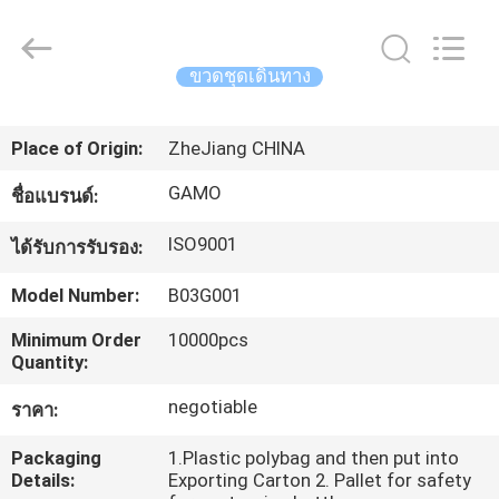
2021
-
2026
YUHUAN
GAMO
ขวดชุดเดินทาง
INDUSTRY
CO.,Ltd.
All
บ้าน
Rights
Reserved.
Place of Origin:
ZheJiang CHINA
GAMO
ชื่อแบรนด์:
สินค้า
ISO9001
ได้รับการรับรอง:
เกี่ยว
Model Number:
B03G001
กับ
Minimum Order
10000pcs
Quantity:
เรา
negotiable
ราคา:
Packaging
1.Plastic polybag and then put into
ทัวร์
Details:
Exporting Carton 2. Pallet for safety